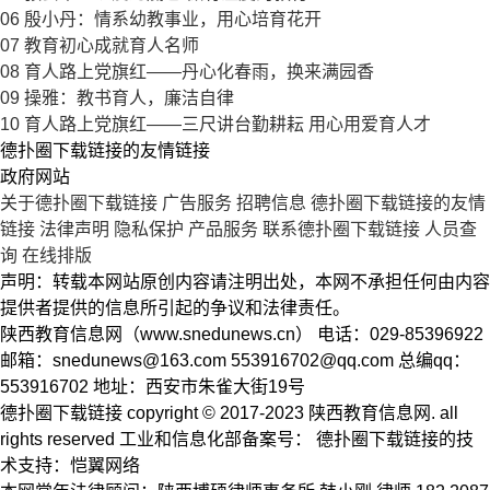
06
殷小丹：情系幼教事业，用心培育花开
07
教育初心成就育人名师
08
育人路上党旗红——丹心化春雨，换来满园香
09
操雅：教书育人，廉洁自律
10
育人路上党旗红——三尺讲台勤耕耘 用心用爱育人才
德扑圈下载链接的友情链接
政府网站
关于德扑圈下载链接
广告服务
招聘信息
德扑圈下载链接的友情
链接
法律声明
隐私保护
产品服务
联系德扑圈下载链接
人员查
询
在线排版
声明：转载本网站原创内容请注明出处，本网不承担任何由内容
提供者提供的信息所引起的争议和法律责任。
陕西教育信息网（www.snedunews.cn） 电话：029-85396922
邮箱：
snedunews@163.com
553916702@qq.com
总编qq：
553916702 地址：西安市朱雀大街19号
德扑圈下载链接 copyright © 2017-2023 陕西教育信息网. all
rights reserved 工业和信息化部备案号： 德扑圈下载链接的技
术支持：恺翼网络