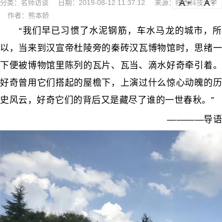
分类：
名师访谈
日期：2019-08-12 11:37:12
来源：陕西科技大学
a
a-
作者：熊本娇
“我们早已习惯了水泥钢筋，车水马龙的城市，所
以，当来到汉宣帝杜陵旁的秦砖汉瓦博物馆时，思绪一
下便被博物馆里陈列的瓦片、瓦当、滴水好奇牵引着。
好奇曾用它们搭起的屋檐下，上演过什么惊心动魄的历
史风云，好奇它们的背后又是藏尽了谁的一世春秋。”
————导语