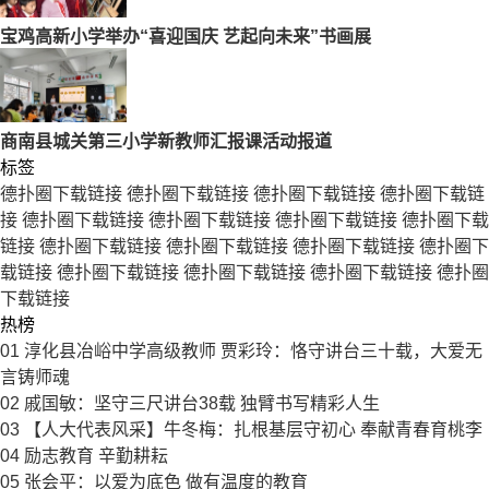
宝鸡高新小学举办“喜迎国庆 艺起向未来”书画展
商南县城关第三小学新教师汇报课活动报道
标签
德扑圈下载链接
德扑圈下载链接
德扑圈下载链接
德扑圈下载链
接
德扑圈下载链接
德扑圈下载链接
德扑圈下载链接
德扑圈下载
链接
德扑圈下载链接
德扑圈下载链接
德扑圈下载链接
德扑圈下
载链接
德扑圈下载链接
德扑圈下载链接
德扑圈下载链接
德扑圈
下载链接
热榜
01
淳化县冶峪中学高级教师 贾彩玲：恪守讲台三十载，大爱无
言铸师魂
02
戚国敏：坚守三尺讲台38载 独臂书写精彩人生
03
【人大代表风采】牛冬梅：扎根基层守初心 奉献青春育桃李
04
励志教育 辛勤耕耘
05
张会平：以爱为底色 做有温度的教育