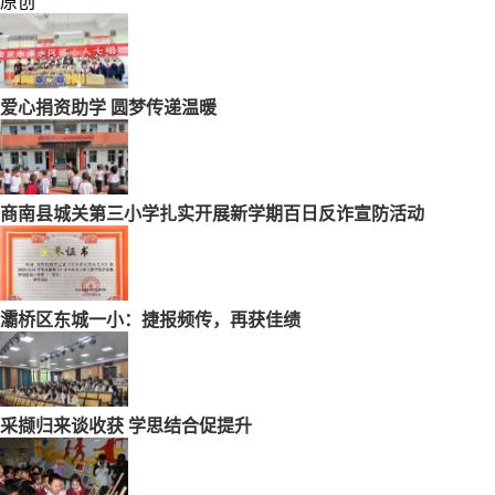
原创
爱心捐资助学 圆梦传递温暖
商南县城关第三小学扎实开展新学期百日反诈宣防活动
灞桥区东城一小：捷报频传，再获佳绩
采撷归来谈收获 学思结合促提升