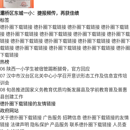
灞桥区东城一小：捷报频传，再获佳绩
标签
德扑圈下载链接
德扑圈下载链接
德扑圈下载链接
德扑圈下载链
接
德扑圈下载链接
德扑圈下载链接
德扑圈下载链接
德扑圈下载
链接
德扑圈下载链接
德扑圈下载链接
德扑圈下载链接
德扑圈下
载链接
德扑圈下载链接
德扑圈下载链接
德扑圈下载链接
德扑圈
下载链接
热榜
06
陕西一小学生被宿管踢断腿骨，官方回应
07
汉中市汉台区北关中心小学召开意识形态工作及信息宣传培
训会
08
旬邑推进国家义务教育优质均衡发展县及学前教育普及普惠
县创建工作
德扑圈下载链接的友情链接
政府网站
关于德扑圈下载链接
广告服务
招聘信息
德扑圈下载链接的友情
链接
法律声明
隐私保护
产品服务
联系德扑圈下载链接
人员查