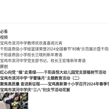
必看
视频
宝鸡市滨河中学教师欢欢喜喜闹元宵
千阳县燕伋小学娃篮球荣登2024全国春节”村晚“示范展示暨千
千阳县燕伋小学校长兰晓利新年寄语
宝鸡市滨河中学党支部书记，校长王宏堆新年寄语
原创
红心向党 “植”此青绿——千阳县恒大幼儿园党支部植树节活动
宝鸡市滨河中学“学雷锋月”主题教育活动（二）
聚焦高质量 奋进新征程——宝鸡高新第十小学召开2024年春
宝鸡市滨河中学庆“三八”妇女节活动花絮