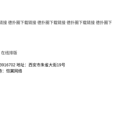
链接
德扑圈下载链接
德扑圈下载链接
德扑圈下载链接
德扑圈下
在线排版
3916702 地址：西安市朱雀大街19号
术支持：恺翼网络