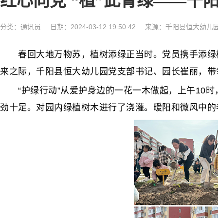
红心向党 “植”此青绿——千
分类：
通讯员
日期：2024-03-12 19:50:42
来源：千阳县恒大幼儿
春回大地万物苏，植树添绿正当时。党员携手添绿植，
来之际，千阳县恒大幼儿园党支部书记、园长崔丽，带领
“护绿行动”从爱护身边的一花一木做起，上午10时
劲十足。对园内绿植树木进行了浇灌。暖阳和微风中的