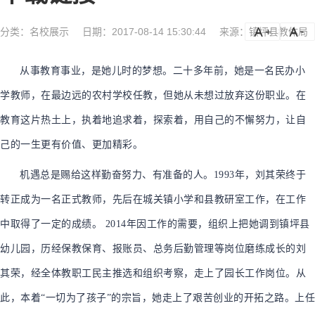
分类：
名校展示
日期：2017-08-14 15:30:44
来源：镇坪县教体局
a
a-
从事教育事业，是她儿时的梦想。二十多年前，她是一名民办小
学教师，在最边远的农村学校任教，但她从未想过放弃这份职业。在
教育这片热土上，执着地追求着，探索着，用自己的不懈努力，让自
己的一生更有价值、更加精彩。
机遇总是赐给这样勤奋努力、有准备的人。1993年，刘其荣终于
转正成为一名正式教师，先后在城关镇小学和县教研室工作，在工作
中取得了一定的成绩。 2014年因工作的需要，组织上把她调到镇坪县
幼儿园，历经保教保育、报账员、总务后勤管理等岗位磨练成长的刘
其荣，经全体教职工民主推选和组织考察，走上了园长工作岗位。从
此，本着“一切为了孩子”的宗旨，她走上了艰苦创业的开拓之路。上任