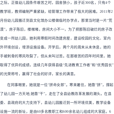
之际，正值幼儿园条件艰苦之时，园舍狭小，孩子近300名，只有4个
教学班，教师编制严重紧缺，给管理工作带来了极大的困难。2011年2
月份幼儿园搬迁到县文化馆办公楼做临时办学点，那里当时是一片“荒
漠
”，房子陈旧，楼梯堵，房间大小不一，为了把那陈旧破烂的房子改
变成一所幼儿园，她利用寒假时间改建房屋，建设校园的文化、室内
外环境创设，增添设施设备。开学后，两个月的周末从未休息，她的
手被刺骨的寒风吹裂了，但从未叫过苦。在那艰苦的四年时间里，她
取得了优异的成绩，连续几年获得县级“先进教育工作者”和“优秀园长”
的光荣称号，赢得了社会的好评，家长的满意。
在同事眼里，她就是一位“拼命女郎”。寒来暑往，她靠“拼”，撑起
了幼儿园一方天地;她靠“干”，走在了全县幼教改革发展的潮头。在县
委、县政府的大力支持下，县幼儿园搬迁到一所环境优美，教学设备
设施一流的新址，是由60多名教职工和600余名幼儿组成的大家庭。6