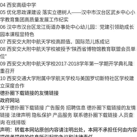
04
西安高级中学
05
优化思政课建设 落实立德树人——汉中市汉台区武乡中心小
学教育集团高质量发展工作纪实
06
汉中市汉台区龙江街道办事处中心幼儿园：党建引领助成长
园本课程显特色
07
西安交大附中航天学校高颜值、国际范儿炼成记
08
西安交大附中航天学校被授予“陕西省博物馆教育联盟会员单
位”
09
西安交大附中航天学校2017-2018学年第一学期开学典礼隆
重召开
10
西安交通大学附属中学航天学校与美国罗切斯特社区学校建
立深度合作
德扑圈下载链接的友情链接
政府网站
关于德扑圈下载链接
广告服务
招聘信息
德扑圈下载链接的友情
链接
法律声明
隐私保护
产品服务
联系德扑圈下载链接
人员查
询
在线排版
声明：转载本网站原创内容请注明出处，本网不承担任何由内容