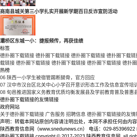
商南县城关第三小学扎实开展新学期百日反诈宣防活动
灞桥区东城一小：捷报频传，再获佳绩
标签
德扑圈下载链接
德扑圈下载链接
德扑圈下载链接
德扑圈下载链
载链接
德扑圈下载链接
德扑圈下载链接
德扑圈下载链接
德扑圈
热榜
06
陕西一小学生被宿管踢断腿骨，官方回应
07
汉中市汉台区北关中心小学召开意识形态工作及信息宣传培
08
旬邑推进国家义务教育优质均衡发展县及学前教育普及普惠
德扑圈下载链接的友情链接
政府网站
关于德扑圈下载链接
广告服务
招聘信息
德扑圈下载链接的友情
声明：转载本网站原创内容请注明出处，本网不承担任何由内容
陕西教育信息网（www.snedunews.cn） 电话：029-8539692
德扑圈下载链接 copyright © 2017-2023 陕西教育信息网. a