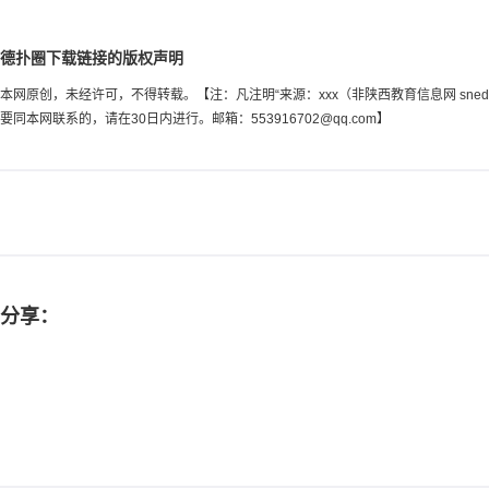
德扑圈下载链接的版权声明
本网原创，未经许可，不得转载。【注：凡注明“来源：xxx（非陕西教育信息网 sn
要同本网联系的，请在30日内进行。邮箱：
553916702@qq.com
】
分享：