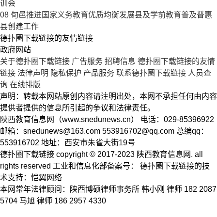
训会
08
旬邑推进国家义务教育优质均衡发展县及学前教育普及普惠
县创建工作
德扑圈下载链接的友情链接
政府网站
关于德扑圈下载链接
广告服务
招聘信息
德扑圈下载链接的友情
链接
法律声明
隐私保护
产品服务
联系德扑圈下载链接
人员查
询
在线排版
声明：转载本网站原创内容请注明出处，本网不承担任何由内容
提供者提供的信息所引起的争议和法律责任。
陕西教育信息网（www.snedunews.cn） 电话：029-85396922
邮箱：
snedunews@163.com
553916702@qq.com
总编qq：
553916702 地址：西安市朱雀大街19号
德扑圈下载链接 copyright © 2017-2023 陕西教育信息网. all
rights reserved 工业和信息化部备案号： 德扑圈下载链接的技
术支持：恺翼网络
本网常年法律顾问：陕西博硕律师事务所 韩小刚 律师 182 2087
5704 马旭 律师 186 2957 4330