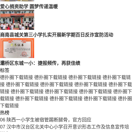
爱心捐资助学 圆梦传递温暖
商南县城关第三小学扎实开展新学期百日反诈宣防活动
灞桥区东城一小：捷报频传，再获佳绩
标签
德扑圈下载链接
德扑圈下载链接
德扑圈下载链接
德扑圈下载链
接
德扑圈下载链接
德扑圈下载链接
德扑圈下载链接
德扑圈下载
链接
德扑圈下载链接
德扑圈下载链接
德扑圈下载链接
德扑圈下
载链接
德扑圈下载链接
德扑圈下载链接
德扑圈下载链接
德扑圈
下载链接
热榜
06
陕西一小学生被宿管踢断腿骨，官方回应
07
汉中市汉台区北关中心小学召开意识形态工作及信息宣传培