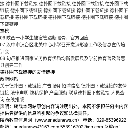
接
德扑圈下载链接
德扑圈下载链接
德扑圈下载链接
德扑圈下载
链接
德扑圈下载链接
德扑圈下载链接
德扑圈下载链接
德扑圈下
载链接
德扑圈下载链接
德扑圈下载链接
德扑圈下载链接
德扑圈
下载链接
热榜
06
陕西一小学生被宿管踢断腿骨，官方回应
07
汉中市汉台区北关中心小学召开意识形态工作及信息宣传培
训会
08
旬邑推进国家义务教育优质均衡发展县及学前教育普及普惠
县创建工作
德扑圈下载链接的友情链接
政府网站
关于德扑圈下载链接
广告服务
招聘信息
德扑圈下载链接的友情
链接
法律声明
隐私保护
产品服务
联系德扑圈下载链接
人员查
询
在线排版
声明：转载本网站原创内容请注明出处，本网不承担任何由内容
提供者提供的信息所引起的争议和法律责任。
陕西教育信息网（www.snedunews.cn） 电话：029-85396922
邮箱：
snedunews@163.com
553916702@qq.com
总编qq：