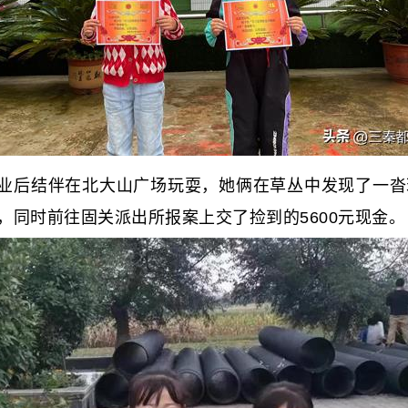
业后结伴在北大山广场玩耍，她俩在草丛中发现了一沓
同时前往固关派出所报案上交了捡到的5600元现金。