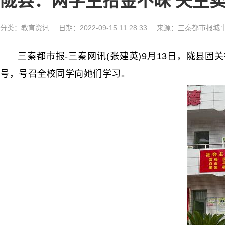
陇县：两学生拾金不昧 失主
分类：
教育资讯
日期：2022-09-15 11:28:33
来源：三秦都市报城
三秦‬都市报‬-三秦网‬讯‬(张‬建英‬)9月13日
号，号召全校同学向她们学习。