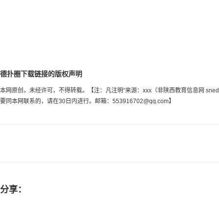
德扑圈下载链接的版权声明
本网原创，未经许可，不得转载。【注：凡注明“来源：xxx（非陕西教育信息网 sn
要同本网联系的，请在30日内进行。邮箱：
553916702@qq.com
】
分享：