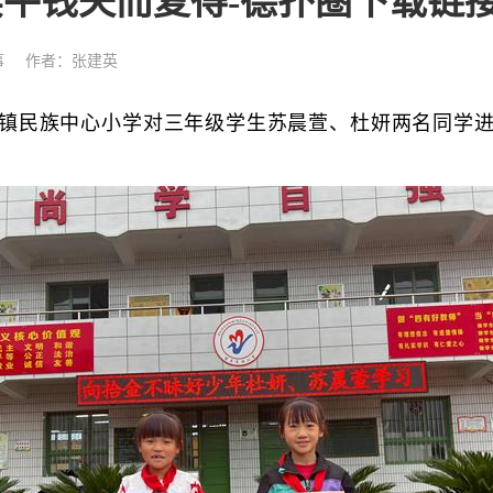
卖牛钱失而复得-德扑圈下载链
事
作者：张‬建英
，陇县固关镇民族中心小学对三年级学生苏晨萱、杜妍两名同