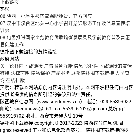
下载链接
热榜
06
陕西一小学生被宿管踢断腿骨，官方回应
07
汉中市汉台区北关中心小学召开意识形态工作及信息宣传培
训会
08
旬邑推进国家义务教育优质均衡发展县及学前教育普及普惠
县创建工作
德扑圈下载链接的友情链接
政府网站
关于德扑圈下载链接
广告服务
招聘信息
德扑圈下载链接的友情
链接
法律声明
隐私保护
产品服务
联系德扑圈下载链接
人员查
询
在线排版
声明：转载本网站原创内容请注明出处，本网不承担任何由内容
提供者提供的信息所引起的争议和法律责任。
陕西教育信息网（www.snedunews.cn） 电话：029-85396922
邮箱：
snedunews@163.com
553916702@qq.com
总编qq：
553916702 地址：西安市朱雀大街19号
德扑圈下载链接 copyright © 2017-2023 陕西教育信息网. all
rights reserved 工业和信息化部备案号： 德扑圈下载链接的技