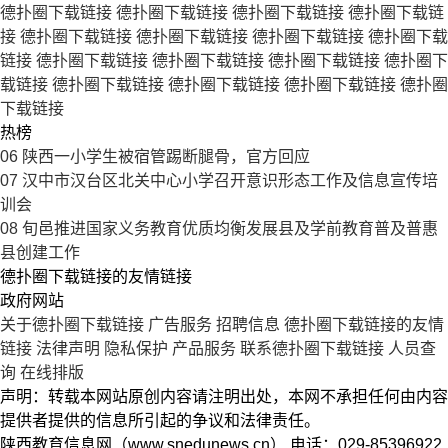
德扑圈下载链接
德扑圈下载链接
德扑圈下载链接
德扑圈下载链
接
德扑圈下载链接
德扑圈下载链接
德扑圈下载链接
德扑圈下载
链接
德扑圈下载链接
德扑圈下载链接
德扑圈下载链接
德扑圈下
载链接
德扑圈下载链接
德扑圈下载链接
德扑圈下载链接
德扑圈
下载链接
热榜
06
陕西一小学生被宿管踢断腿骨，官方回应
07
汉中市汉台区北关中心小学召开意识形态工作及信息宣传培
训会
08
旬邑推进国家义务教育优质均衡发展县及学前教育普及普惠
县创建工作
德扑圈下载链接的友情链接
政府网站
关于德扑圈下载链接
广告服务
招聘信息
德扑圈下载链接的友情
链接
法律声明
隐私保护
产品服务
联系德扑圈下载链接
人员查
询
在线排版
声明：转载本网站原创内容请注明出处，本网不承担任何由内容
提供者提供的信息所引起的争议和法律责任。
陕西教育信息网（www.snedunews.cn） 电话：029-85396922