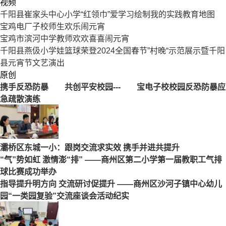
视频
千阳县崔家头中心小学“红领巾”爱学习绘制我的实践教育地图
宝鸡电厂子校师生欢乐闹元宵
宝鸡市滨河中学教师欢欢喜喜闹元宵
千阳县燕伋小学娃篮球荣登2024全国春节”村晚“示范展示暨千阳
县元宵节文艺演出
原创
携手反恐防暴 共创平安校园--- 宝电子校校园反恐防暴应
急疏散演练
灞桥区东城一小：跟岗交流求实效 携手并进共提升
“气”势如虹 激情澎“排” ——商州区第二小学第一届教职工气排
球比赛成功举办
指导提升明方向 交流研讨促提升 ——商州区沙河子镇中心幼儿
园“一类园复验”交流座谈会活动纪实