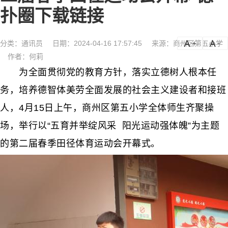
扑圈下载链接
分类：
通讯员
日期：2024-04-16 17:57:45
来源：商州区第五小学
a
a-
作者：何莉
为全面贯彻党的教育方针，落实立德树人根本任
务，培养德智体美劳全面发展的社会主义建设者和接班
人，4月15日上午，商州区第五小学全体师生齐聚操
场，举行以“五育并举绽风采 阳光运动强体魄”为主题
的第二届春季田径体育运动会开幕式。