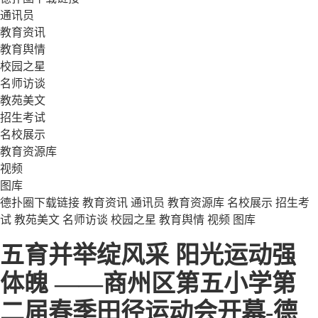
通讯员
教育资讯
教育舆情
校园之星
名师访谈
教苑美文
招生考试
名校展示
教育资源库
视频
图库
德扑圈下载链接
教育资讯
通讯员
教育资源库
名校展示
招生考
试
教苑美文
名师访谈
校园之星
教育舆情
视频
图库
五育并举绽风采 阳光运动强
体魄 ——商州区第五小学第
二届春季田径运动会开幕-德