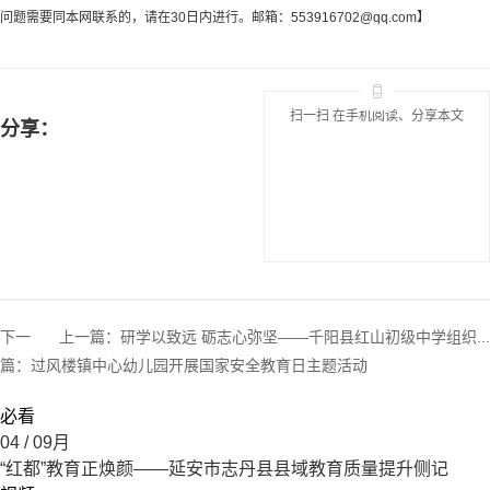
问题需要同本网联系的，请在30日内进行。邮箱：
553916702@qq.com
】
扫一扫 在手机阅读、分享本文
分享：
下一
上一篇：
研学以致远 砺志心弥坚——千阳县红山初级中学组织...
篇：
过风楼镇中心幼儿园开展国家安全教育日主题活动
必看
04
/ 09月
“红都”教育正焕颜——延安市志丹县县域教育质量提升侧记