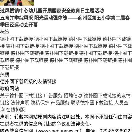
过风楼镇中心幼儿园开展国家安全教育日主题活动
五育并举绽风采 阳光运动强体魄 ——商州区第五小学第二届春
季田径运动会开幕
标签
德扑圈下载链接
德扑圈下载链接
德扑圈下载链接
德扑圈下载链
接
德扑圈下载链接
德扑圈下载链接
德扑圈下载链接
德扑圈下载
链接
德扑圈下载链接
德扑圈下载链接
德扑圈下载链接
德扑圈下
载链接
德扑圈下载链接
德扑圈下载链接
德扑圈下载链接
德扑圈
下载链接
热榜
德扑圈下载链接的友情链接
政府网站
关于德扑圈下载链接
广告服务
招聘信息
德扑圈下载链接的友情
链接
法律声明
隐私保护
产品服务
联系德扑圈下载链接
人员查
询
在线排版
声明：转载本网站原创内容请注明出处，本网不承担任何由内容
提供者提供的信息所引起的争议和法律责任。
陕西教育信息网（www.snedunews.cn） 电话：029-85396922