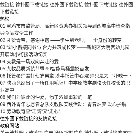
载链接
德扑圈下载链接
德扑圈下载链接
德扑圈下载链接
德扑圈
下载链接
热榜
01
宝鸡市市监管局、高新区资助办相关领导到西城高中检查指
导食品安全工作
02
礼赞青春，感谢相遇 ——学生到老师，一个身份的转变
03
“幼小衔接同参与 合力共筑成长梦”——新城区大明宫幼儿园
开展幼小衔接活动纪实
04
支教是一场双向奔赴的爱
05
九牧品质新装节暨i90智能马桶震撼首发
06
托管老师殴打七岁男童 涉事托管中心:老师只是为了吓唬一下
07
陕西竟然出了一所任用毛坦厂中学原教学副校长任校长的职
业高中
08
我们为彼此的仲夏，添了浓墨重彩的一笔
09
西外青年志愿者总队支教队实践活动：青春烛梦 爱心护航
10
劳动教育应“走新”又“走心”
德扑圈下载链接的友情链接
政府网站
关于德扑圈下载链接
广告服务
招聘信息
德扑圈下载链接的友情