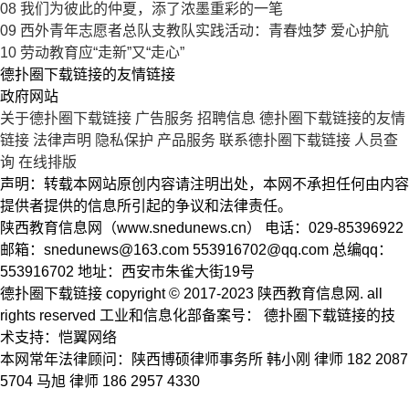
08
我们为彼此的仲夏，添了浓墨重彩的一笔
09
西外青年志愿者总队支教队实践活动：青春烛梦 爱心护航
10
劳动教育应“走新”又“走心”
德扑圈下载链接的友情链接
政府网站
关于德扑圈下载链接
广告服务
招聘信息
德扑圈下载链接的友情
链接
法律声明
隐私保护
产品服务
联系德扑圈下载链接
人员查
询
在线排版
声明：转载本网站原创内容请注明出处，本网不承担任何由内容
提供者提供的信息所引起的争议和法律责任。
陕西教育信息网（www.snedunews.cn） 电话：029-85396922
邮箱：
snedunews@163.com
553916702@qq.com
总编qq：
553916702 地址：西安市朱雀大街19号
德扑圈下载链接 copyright © 2017-2023 陕西教育信息网. all
rights reserved 工业和信息化部备案号： 德扑圈下载链接的技
术支持：恺翼网络
本网常年法律顾问：陕西博硕律师事务所 韩小刚 律师 182 2087
5704 马旭 律师 186 2957 4330