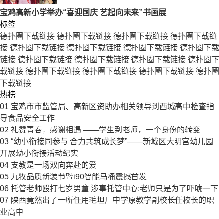
宝鸡高新小学举办“喜迎国庆 艺起向未来”书画展
标签
德扑圈下载链接
德扑圈下载链接
德扑圈下载链接
德扑圈下载链
接
德扑圈下载链接
德扑圈下载链接
德扑圈下载链接
德扑圈下载
链接
德扑圈下载链接
德扑圈下载链接
德扑圈下载链接
德扑圈下
载链接
德扑圈下载链接
德扑圈下载链接
德扑圈下载链接
德扑圈
下载链接
热榜
01
宝鸡市市监管局、高新区资助办相关领导到西城高中检查指
导食品安全工作
02
礼赞青春，感谢相遇 ——学生到老师，一个身份的转变
03
“幼小衔接同参与 合力共筑成长梦”——新城区大明宫幼儿园
开展幼小衔接活动纪实
04
支教是一场双向奔赴的爱
05
九牧品质新装节暨i90智能马桶震撼首发
06
托管老师殴打七岁男童 涉事托管中心:老师只是为了吓唬一下
07
陕西竟然出了一所任用毛坦厂中学原教学副校长任校长的职
业高中