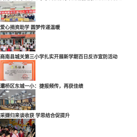
爱心捐资助学 圆梦传递温暖
商南县城关第三小学扎实开展新学期百日反诈宣防活动
灞桥区东城一小：捷报频传，再获佳绩
采撷归来谈收获 学思结合促提升