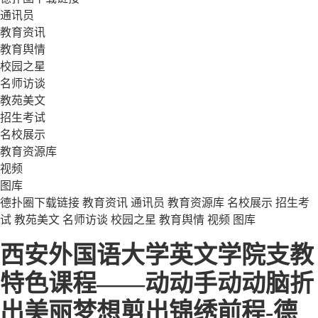
通讯员
教育资讯
教育舆情
校园之星
名师访谈
教苑美文
招生考试
名校展示
教育资源库
视频
图库
德扑圈下载链接
教育资讯
通讯员
教育资源库
名校展示
招生考
试
教苑美文
名师访谈
校园之星
教育舆情
视频
图库
西安外国语大学英文学院支教
特色课程——动动手动动脑折
出美丽梦想剪出锦绣前程-德