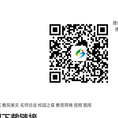
德
试
教苑美文
名师访谈
校园之星
教育舆情
视频
图库