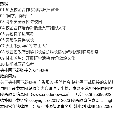
热榜
01
加强校企合作 实现高质量就业
02
“同学，你好！”
03
网络安全宣传进校园
04
校企合作培养新能源汽车维修人才
05
赛包粽子迎高考
06
劳动教育伴成长
07
大山“微小学”的“守山人”
08
陕西省政府副秘书长信访局长陈俊峰到咸阳职院视察
09
甘肃敦煌：开展研学活动 传承敦煌文化
10
快乐减压迎高考
德扑圈下载链接的友情链接
政府网站
关于德扑圈下载链接
广告服务
招聘信息
德扑圈下载链接的友情
声明：转载本网站原创内容请注明出处，本网不承担任何由内容
陕西教育信息网（www.snedunews.cn） 电话：029-8539692
德扑圈下载链接 copyright © 2017-2023 陕西教育信息网. a
本网常年法律顾问：陕西博硕律师事务所 韩小刚 律师 182 2087 5704