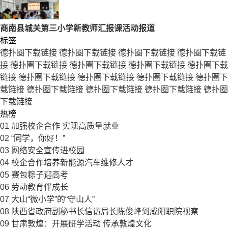
商南县城关第三小学新教师汇报课活动报道
标签
德扑圈下载链接
德扑圈下载链接
德扑圈下载链接
德扑圈下载链
接
德扑圈下载链接
德扑圈下载链接
德扑圈下载链接
德扑圈下载
链接
德扑圈下载链接
德扑圈下载链接
德扑圈下载链接
德扑圈下
载链接
德扑圈下载链接
德扑圈下载链接
德扑圈下载链接
德扑圈
下载链接
热榜
01
加强校企合作 实现高质量就业
02
“同学，你好！”
03
网络安全宣传进校园
04
校企合作培养新能源汽车维修人才
05
赛包粽子迎高考
06
劳动教育伴成长
07
大山“微小学”的“守山人”
08
陕西省政府副秘书长信访局长陈俊峰到咸阳职院视察
09
甘肃敦煌：开展研学活动 传承敦煌文化