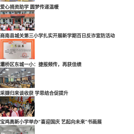
爱心捐资助学 圆梦传递温暖
商南县城关第三小学扎实开展新学期百日反诈宣防活动
灞桥区东城一小：捷报频传，再获佳绩
采撷归来谈收获 学思结合促提升
宝鸡高新小学举办“喜迎国庆 艺起向未来”书画展