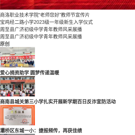
商洛职业技术学院“老师您好”教师节宣传片
宝鸡经二路小学2023级一年级新生入学仪式
周至县广济初级中学青年教师风采展播
周至县广济初级中学青年教师风采展播
原创
爱心捐资助学 圆梦传递温暖
商南县城关第三小学扎实开展新学期百日反诈宣防活动
灞桥区东城一小：捷报频传，再获佳绩