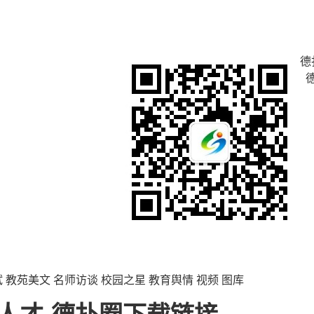
德
试
教苑美文
名师访谈
校园之星
教育舆情
视频
图库