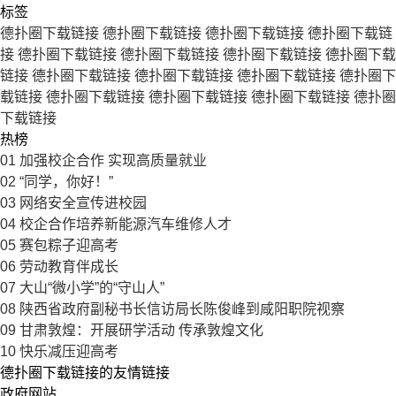
标签
德扑圈下载链接
德扑圈下载链接
德扑圈下载链接
德扑圈下载链
接
德扑圈下载链接
德扑圈下载链接
德扑圈下载链接
德扑圈下载
链接
德扑圈下载链接
德扑圈下载链接
德扑圈下载链接
德扑圈下
载链接
德扑圈下载链接
德扑圈下载链接
德扑圈下载链接
德扑圈
下载链接
热榜
01
加强校企合作 实现高质量就业
02
“同学，你好！”
03
网络安全宣传进校园
04
校企合作培养新能源汽车维修人才
05
赛包粽子迎高考
06
劳动教育伴成长
07
大山“微小学”的“守山人”
08
陕西省政府副秘书长信访局长陈俊峰到咸阳职院视察
09
甘肃敦煌：开展研学活动 传承敦煌文化
10
快乐减压迎高考
德扑圈下载链接的友情链接
政府网站