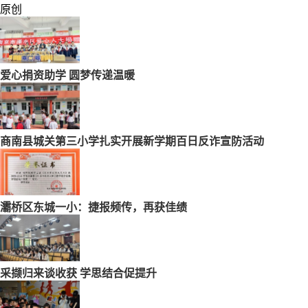
原创
爱心捐资助学 圆梦传递温暖
商南县城关第三小学扎实开展新学期百日反诈宣防活动
灞桥区东城一小：捷报频传，再获佳绩
采撷归来谈收获 学思结合促提升