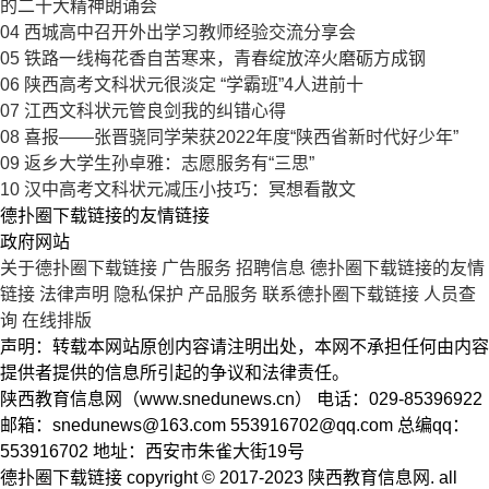
的二十大精神朗诵会
04
西城高中召开外出学习教师经验交流分享会
05
铁路一线梅花香自苦寒来，青春绽放淬火磨砺方成钢
06
陕西高考文科状元很淡定 “学霸班”4人进前十
07
江西文科状元管良剑我的纠错心得
08
喜报——张晋骁同学荣获2022年度“陕西省新时代好少年”
09
返乡大学生孙卓雅：志愿服务有“三思”
10
汉中高考文科状元减压小技巧：冥想看散文
德扑圈下载链接的友情链接
政府网站
关于德扑圈下载链接
广告服务
招聘信息
德扑圈下载链接的友情
链接
法律声明
隐私保护
产品服务
联系德扑圈下载链接
人员查
询
在线排版
声明：转载本网站原创内容请注明出处，本网不承担任何由内容
提供者提供的信息所引起的争议和法律责任。
陕西教育信息网（www.snedunews.cn） 电话：029-85396922
邮箱：
snedunews@163.com
553916702@qq.com
总编qq：
553916702 地址：西安市朱雀大街19号
德扑圈下载链接 copyright © 2017-2023 陕西教育信息网. all