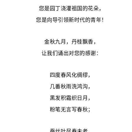
您是园丁浇灌祖国的花朵，
您是向导引领新时代的青年！
金秋九月，丹桂飘香，
让我们诵出对您的感谢：
四度春风化绸缪，
几番秋雨洗鸿沟，
黑发积霜织日月，
粉笔无言写春秋；
蚕丝吐尽春未老，