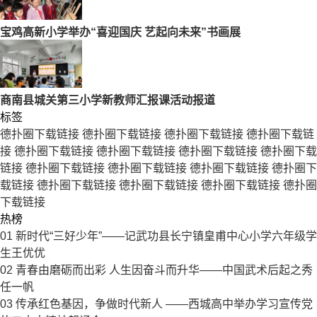
宝鸡高新小学举办“喜迎国庆 艺起向未来”书画展
商南县城关第三小学新教师汇报课活动报道
标签
德扑圈下载链接
德扑圈下载链接
德扑圈下载链接
德扑圈下载链
接
德扑圈下载链接
德扑圈下载链接
德扑圈下载链接
德扑圈下载
链接
德扑圈下载链接
德扑圈下载链接
德扑圈下载链接
德扑圈下
载链接
德扑圈下载链接
德扑圈下载链接
德扑圈下载链接
德扑圈
下载链接
热榜
01
新时代“三好少年”——记武功县长宁镇皇甫中心小学六年级学
生王优优
02
青春由磨砺而出彩 人生因奋斗而升华——中国武术后起之秀
任一帆
03
传承红色基因，争做时代新人 ——西城高中举办学习宣传党