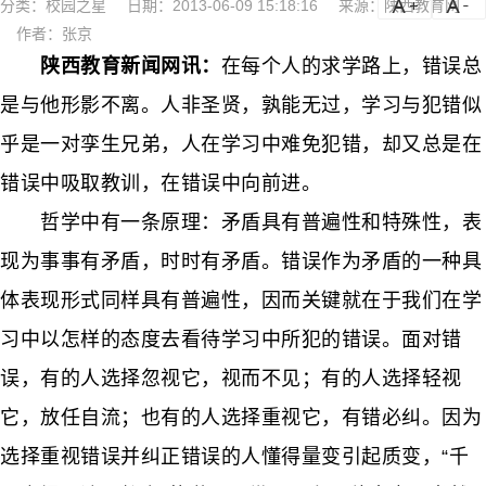
分类：
校园之星
日期：2013-06-09 15:18:16
来源：陕西教育网
a
a-
作者：张京
陕西教育新闻网讯：
在每个人的求学路上，错误总
是与他形影不离。人非圣贤，孰能无过，学习与犯错似
乎是一对孪生兄弟，人在学习中难免犯错，却又总是在
错误中吸取教训，在错误中向前进。
哲学中有一条原理：矛盾具有普遍性和特殊性，表
现为事事有矛盾，时时有矛盾。错误作为矛盾的一种具
体表现形式同样具有普遍性，因而关键就在于我们在学
习中以怎样的态度去看待学习中所犯的错误。面对错
误，有的人选择忽视它，视而不见；有的人选择轻视
它，放任自流；也有的人选择重视它，有错必纠。因为
选择重视错误并纠正错误的人懂得量变引起质变，“千