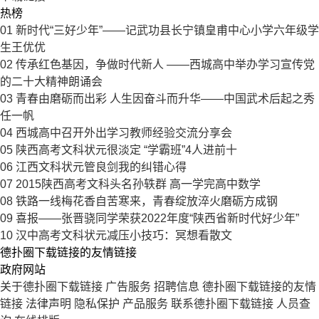
热榜
01
新时代“三好少年”——记武功县长宁镇皇甫中心小学六年级学
生王优优
02
传承红色基因，争做时代新人 ——西城高中举办学习宣传党
的二十大精神朗诵会
03
青春由磨砺而出彩 人生因奋斗而升华——中国武术后起之秀
任一帆
04
西城高中召开外出学习教师经验交流分享会
05
陕西高考文科状元很淡定 “学霸班”4人进前十
06
江西文科状元管良剑我的纠错心得
07
2015陕西高考文科头名孙轶群 高一学完高中数学
08
铁路一线梅花香自苦寒来，青春绽放淬火磨砺方成钢
09
喜报——张晋骁同学荣获2022年度“陕西省新时代好少年”
10
汉中高考文科状元减压小技巧：冥想看散文
德扑圈下载链接的友情链接
政府网站
关于德扑圈下载链接
广告服务
招聘信息
德扑圈下载链接的友情
链接
法律声明
隐私保护
产品服务
联系德扑圈下载链接
人员查