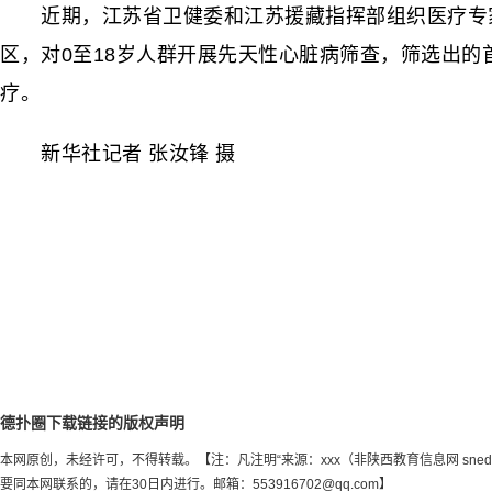
近期，江苏省卫健委和江苏援藏指挥部组织医疗专家
区，对0至18岁人群开展先天性心脏病筛查，筛选出的
疗。
新华社记者 张汝锋 摄
德扑圈下载链接的版权声明
本网原创，未经许可，不得转载。【注：凡注明“来源：xxx（非陕西教育信息网 sn
要同本网联系的，请在30日内进行。邮箱：
553916702@qq.com
】