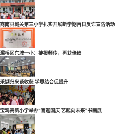
商南县城关第三小学扎实开展新学期百日反诈宣防活动
灞桥区东城一小：捷报频传，再获佳绩
采撷归来谈收获 学思结合促提升
宝鸡高新小学举办“喜迎国庆 艺起向未来”书画展