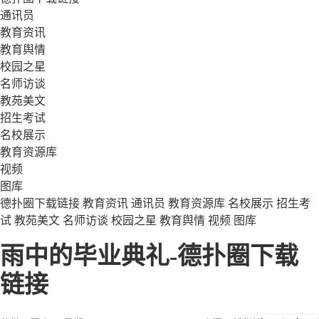
通讯员
教育资讯
教育舆情
校园之星
名师访谈
教苑美文
招生考试
名校展示
教育资源库
视频
图库
德扑圈下载链接
教育资讯
通讯员
教育资源库
名校展示
招生考
试
教苑美文
名师访谈
校园之星
教育舆情
视频
图库
雨中的毕业典礼-德扑圈下载
链接