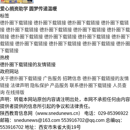
爱心捐资助学 圆梦传递温暖
标签
德扑圈下载链接
德扑圈下载链接
德扑圈下载链接
德扑圈下载链
接
德扑圈下载链接
德扑圈下载链接
德扑圈下载链接
德扑圈下载
链接
德扑圈下载链接
德扑圈下载链接
德扑圈下载链接
德扑圈下
载链接
德扑圈下载链接
德扑圈下载链接
德扑圈下载链接
德扑圈
下载链接
热榜
德扑圈下载链接的友情链接
政府网站
关于德扑圈下载链接
广告服务
招聘信息
德扑圈下载链接的友情
链接
法律声明
隐私保护
产品服务
联系德扑圈下载链接
人员查
询
在线排版
声明：转载本网站原创内容请注明出处，本网不承担任何由内容
提供者提供的信息所引起的争议和法律责任。
陕西教育信息网（www.snedunews.cn） 电话：029-85396922
邮箱：
snedunews@163.com
553916702@qq.com
总编qq：
553916702 地址：西安市朱雀大街19号