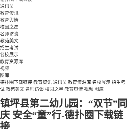
通讯员
教育资讯
教育舆情
校园之星
名师访谈
教苑美文
招生考试
名校展示
教育资源库
视频
图库
德扑圈下载链接
教育资讯
通讯员
教育资源库
名校展示
招生考
试
教苑美文
名师访谈
校园之星
教育舆情
视频
图库
镇坪县第二幼儿园：“双节”同
庆 安全“童”行-德扑圈下载链
接