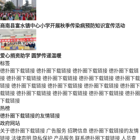
商南县富水镇中心小学开展秋季传染病预防知识宣传活动
爱心捐资助学 圆梦传递温暖
标签
德扑圈下载链接
德扑圈下载链接
德扑圈下载链接
德扑圈下载链
接
德扑圈下载链接
德扑圈下载链接
德扑圈下载链接
德扑圈下载
链接
德扑圈下载链接
德扑圈下载链接
德扑圈下载链接
德扑圈下
载链接
德扑圈下载链接
德扑圈下载链接
德扑圈下载链接
德扑圈
下载链接
热榜
德扑圈下载链接的友情链接
政府网站
关于德扑圈下载链接
广告服务
招聘信息
德扑圈下载链接的友情
链接
法律声明
隐私保护
产品服务
联系德扑圈下载链接
人员查