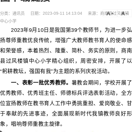
分类：
通讯员
日期：2023-09-11 14:13:04
来源：商南县过风楼镇
a
a-
中心小学
2023年9月10日是我国第39个教师节，为进一步弘
扬尊师重教优良传统，增强广大教师教书育人的使命感
和荣誉感，本着热烈、隆重、简朴、务实的原则，商南
县过风楼镇中心小学精心组织，周密安排，开展了以
“躬耕教坛，强国有我”为主题的系列庆祝活动。
一、表彰一批优秀教师。
暑教会期间，学校开展
优秀教师、优秀班主任、师德标兵评选表彰活动，全方
位宣扬教师在教书育人工作中勇挑重担、爱岗敬业、甘
于奉献的先进事迹，全面展现新时代我镇教师良好形
象，唱响尊师重教主旋律。