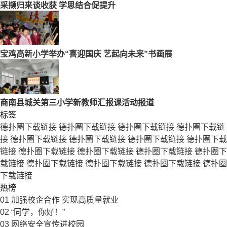
采撷归来谈收获 学思结合促提升
宝鸡高新小学举办“喜迎国庆 艺起向未来”书画展
商南县城关第三小学新教师汇报课活动报道
标签
德扑圈下载链接
德扑圈下载链接
德扑圈下载链接
德扑圈下载链
接
德扑圈下载链接
德扑圈下载链接
德扑圈下载链接
德扑圈下载
链接
德扑圈下载链接
德扑圈下载链接
德扑圈下载链接
德扑圈下
载链接
德扑圈下载链接
德扑圈下载链接
德扑圈下载链接
德扑圈
下载链接
热榜
01
加强校企合作 实现高质量就业
02
“同学，你好！”
03
网络安全宣传进校园