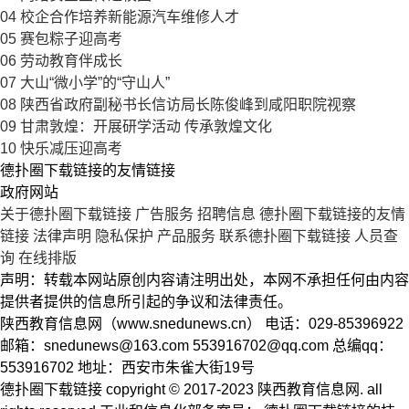
04
校企合作培养新能源汽车维修人才
05
赛包粽子迎高考
06
劳动教育伴成长
07
大山“微小学”的“守山人”
08
陕西省政府副秘书长信访局长陈俊峰到咸阳职院视察
09
甘肃敦煌：开展研学活动 传承敦煌文化
10
快乐减压迎高考
德扑圈下载链接的友情链接
政府网站
关于德扑圈下载链接
广告服务
招聘信息
德扑圈下载链接的友情
链接
法律声明
隐私保护
产品服务
联系德扑圈下载链接
人员查
询
在线排版
声明：转载本网站原创内容请注明出处，本网不承担任何由内容
提供者提供的信息所引起的争议和法律责任。
陕西教育信息网（www.snedunews.cn） 电话：029-85396922
邮箱：
snedunews@163.com
553916702@qq.com
总编qq：
553916702 地址：西安市朱雀大街19号
德扑圈下载链接 copyright © 2017-2023 陕西教育信息网. all