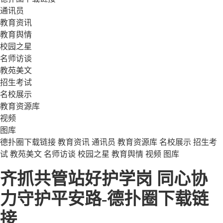
通讯员
教育资讯
教育舆情
校园之星
名师访谈
教苑美文
招生考试
名校展示
教育资源库
视频
图库
德扑圈下载链接
教育资讯
通讯员
教育资源库
名校展示
招生考
试
教苑美文
名师访谈
校园之星
教育舆情
视频
图库
齐抓共管站好护学岗 同心协
力守护平安路-德扑圈下载链
接