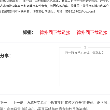
snedunews.cn）”的作品，均转载自其它媒体，转载目的在于传递更多信息，并不代
表本网赞同其观点和对其真实性负责；如因作品内容、德扑圈下载链接的版权和其它
问题需要同本网联系的，请在30日内进行。邮箱：
553916702@qq.com
】
标签：
德扑圈下载链接
德扑圈下载链接
扫一扫 在手机阅读、分享本文
分享：
下一
上一篇：
方城县实验初中教育集团东校区召开“抓养成、正学风...
篇：
商南县青山镇中心小学开展结核病筛查和秋季传染病防...