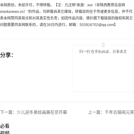
本网原创，未经许可，不得转载。【注：凡注明“来源：xxx（非陕西教育信息网
snedunews.cn）”的作品，均转载自其它媒体，转载目的在于传递更多信息，并不代
表本网赞同其观点和对其真实性负责；如因作品内容、德扑圈下载链接的版权和其它
问题需要同本网联系的，请在30日内进行。邮箱：
553916702@qq.com
】
扫一扫 在手机阅读、分享本文
分享：
下一篇：
少儿迎冬奥绘画展在京开幕
上一篇：
千年古镇闹元宵
必看
视频