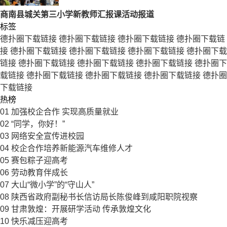
商南县城关第三小学新教师汇报课活动报道
标签
德扑圈下载链接
德扑圈下载链接
德扑圈下载链接
德扑圈下载链
接
德扑圈下载链接
德扑圈下载链接
德扑圈下载链接
德扑圈下载
链接
德扑圈下载链接
德扑圈下载链接
德扑圈下载链接
德扑圈下
载链接
德扑圈下载链接
德扑圈下载链接
德扑圈下载链接
德扑圈
下载链接
热榜
01
加强校企合作 实现高质量就业
02
“同学，你好！”
03
网络安全宣传进校园
04
校企合作培养新能源汽车维修人才
05
赛包粽子迎高考
06
劳动教育伴成长
07
大山“微小学”的“守山人”
08
陕西省政府副秘书长信访局长陈俊峰到咸阳职院视察
09
甘肃敦煌：开展研学活动 传承敦煌文化
10
快乐减压迎高考