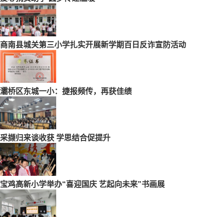
商南县城关第三小学扎实开展新学期百日反诈宣防活动
灞桥区东城一小：捷报频传，再获佳绩
采撷归来谈收获 学思结合促提升
宝鸡高新小学举办“喜迎国庆 艺起向未来”书画展