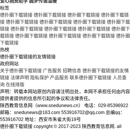
爱心捐资助学 圆梦传递温暖
标签
德扑圈下载链接
德扑圈下载链接
德扑圈下载链接
德扑圈下载链
接
德扑圈下载链接
德扑圈下载链接
德扑圈下载链接
德扑圈下载
链接
德扑圈下载链接
德扑圈下载链接
德扑圈下载链接
德扑圈下
载链接
德扑圈下载链接
德扑圈下载链接
德扑圈下载链接
德扑圈
下载链接
热榜
德扑圈下载链接的友情链接
政府网站
关于德扑圈下载链接
广告服务
招聘信息
德扑圈下载链接的友情
链接
法律声明
隐私保护
产品服务
联系德扑圈下载链接
人员查
询
在线排版
声明：转载本网站原创内容请注明出处，本网不承担任何由内容
提供者提供的信息所引起的争议和法律责任。
陕西教育信息网（www.snedunews.cn） 电话：029-85396922
邮箱：
snedunews@163.com
553916702@qq.com
总编qq：
553916702 地址：西安市朱雀大街19号
德扑圈下载链接 copyright © 2017-2023 陕西教育信息网. all