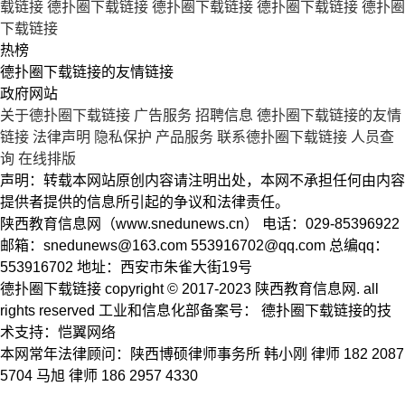
载链接
德扑圈下载链接
德扑圈下载链接
德扑圈下载链接
德扑圈
下载链接
热榜
德扑圈下载链接的友情链接
政府网站
关于德扑圈下载链接
广告服务
招聘信息
德扑圈下载链接的友情
链接
法律声明
隐私保护
产品服务
联系德扑圈下载链接
人员查
询
在线排版
声明：转载本网站原创内容请注明出处，本网不承担任何由内容
提供者提供的信息所引起的争议和法律责任。
陕西教育信息网（www.snedunews.cn） 电话：029-85396922
邮箱：
snedunews@163.com
553916702@qq.com
总编qq：
553916702 地址：西安市朱雀大街19号
德扑圈下载链接 copyright © 2017-2023 陕西教育信息网. all
rights reserved 工业和信息化部备案号： 德扑圈下载链接的技
术支持：恺翼网络
本网常年法律顾问：陕西博硕律师事务所 韩小刚 律师 182 2087
5704 马旭 律师 186 2957 4330