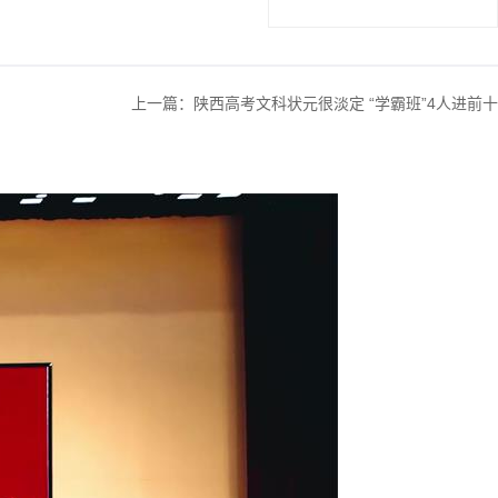
上一篇：
陕西高考文科状元很淡定 “学霸班”4人进前十