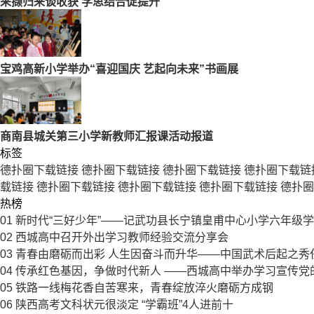
采撷归来谈收获 学思结合促提升
宝鸡高新小学举办“喜迎国庆 艺起向未来”书画展
商南县城关第三小学新教师汇报课活动报道
标签
德扑圈下载链接
德扑圈下载链接
德扑圈下载链接
德扑圈下载链
载链接
德扑圈下载链接
德扑圈下载链接
德扑圈下载链接
德扑圈
热榜
01
新时代“三好少年”——记武功县长宁镇皇甫中心小学六年级
02
西城高中召开外出学习教师经验交流分享会
03
青春由磨砺而出彩 人生因奋斗而升华——中国武术后起之秀
04
传承红色基因，争做时代新人 ——西城高中举办学习宣传党
05
铁路一线梅花香自苦寒来，青春绽放淬火磨砺方成钢
06
陕西高考文科状元很淡定 “学霸班”4人进前十