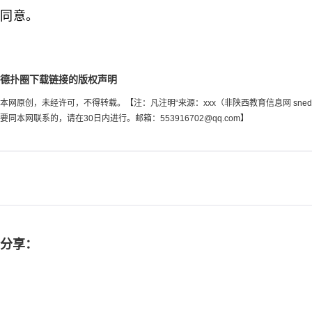
同意。
德扑圈下载链接的版权声明
本网原创，未经许可，不得转载。【注：凡注明“来源：xxx（非陕西教育信息网 sn
要同本网联系的，请在30日内进行。邮箱：
553916702@qq.com
】
分享：