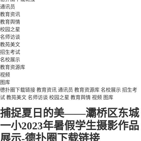
通讯员
教育资讯
教育舆情
校园之星
名师访谈
教苑美文
招生考试
名校展示
教育资源库
视频
图库
德扑圈下载链接
教育资讯
通讯员
教育资源库
名校展示
招生考
试
教苑美文
名师访谈
校园之星
教育舆情
视频
图库
捕捉夏日的美——灞桥区东城
一小2023年暑假学生摄影作品
展示-德扑圈下载链接